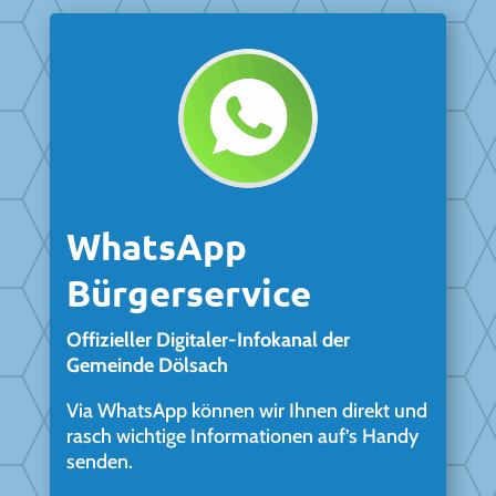
WhatsApp
Bürgerservice
Offizieller Digitaler-Infokanal der
Gemeinde Dölsach
Via WhatsApp können wir Ihnen direkt und
rasch wichtige Informationen auf’s Handy
senden.