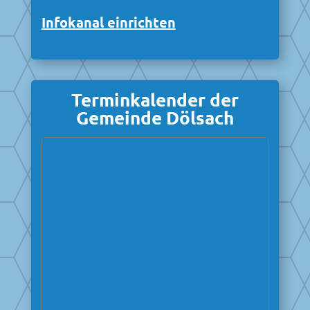
Infokanal einrichten
Terminkalender der
Gemeinde Dölsach