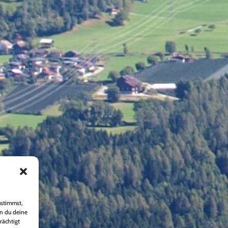
ustimmst,
nn du deine
rächtigt