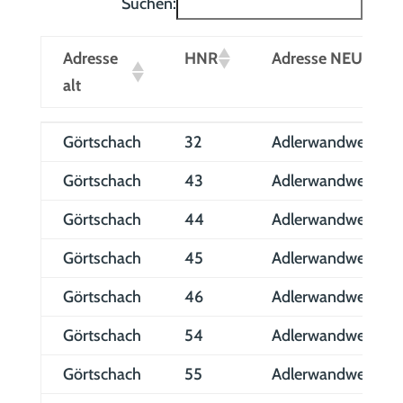
Suchen:
Adresse
HNR
Adresse NEU
alt
Adresse
HNR
Adresse NEU
Görtschach
32
Adlerwandweg
alt
Görtschach
43
Adlerwandweg
Görtschach
44
Adlerwandweg
Görtschach
45
Adlerwandweg
Görtschach
46
Adlerwandweg
Görtschach
54
Adlerwandweg
Görtschach
55
Adlerwandweg