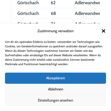
Görtschach
62
Adlerwandweg
Görtschach
68
Adlerwandweg
Görtschach
74
Adlerwandweg
Zustimmung verwalten
Um dir ein optimales Erlebnis zu bieten, verwenden wir Technologien wie
1 bis 10 von 780 Einträgen
Cookies, um Geräteinformationen zu speichern und/oder darauf zuzugreifen.
Wenn du diesen Technologien zustimmst, können wir Daten wie das
Surfverhalten oder eindeutige IDs auf dieser Website verarbeiten. Wenn du
…
❮
1
2
3
4
5
78
❯
deine Zustimmung nicht erteilst oder zurückziehst, können bestimmte
Merkmale und Funktionen beeinträchtigt werden.
Ortsplan Dölsach
Akzeptieren
Ablehnen
Übersichtsplan
Einstellungen ansehen
Straßennamen