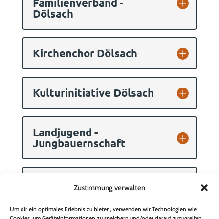
Familienverband -
Dölsach
Kirchenchor Dölsach
Kulturinitiative Dölsach
Landjugend -
Jungbauernschaft
Osttiroler Preglerbauern
Zustimmung verwalten
- Dölsach
Um dir ein optimales Erlebnis zu bieten, verwenden wir Technologien wie
Cookies, um Geräteinformationen zu speichern und/oder darauf zuzugreifen.