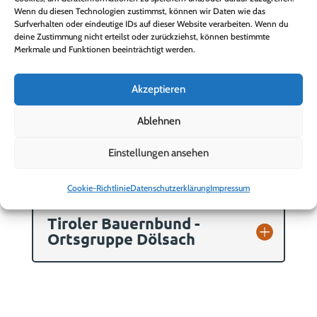
Wenn du diesen Technologien zustimmst, können wir Daten wie das
Pensionistenverband
Surfverhalten oder eindeutige IDs auf dieser Website verarbeiten. Wenn du
Dölsach
deine Zustimmung nicht erteilst oder zurückziehst, können bestimmte
Merkmale und Funktionen beeinträchtigt werden.
Akzeptieren
Pfadfinder Dölsach
Ablehnen
Theaterwerkstatt
Einstellungen ansehen
Dölsach
Cookie-Richtlinie
Datenschutzerklärung
Impressum
Tiroler Bauernbund -
Ortsgruppe Dölsach