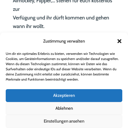
Airhockey, Flipper,… stehen für euch kostenlos
zur
Verfügung und ihr dürft kommen und gehen
wann ihr wollt.
Wir bieten verschiedene alkoholfreie Getränke
Zustimmung verwalten
und Snacks für den kleinen Hunger an – bei
unseren Preisen freut sich auch euer
Um dir ein optimales Erlebnis zu bieten, verwenden wir Technologien wie
Cookies, um Geräteinformationen zu speichern und/oder darauf zuzugreifen.
Sparschwein!
Wenn du diesen Technologien zustimmst, können wir Daten wie das
Jede/r die/der regelmäßig zu uns auf Besuch
Surfverhalten oder eindeutige IDs auf dieser Website verarbeiten. Wenn du
deine Zustimmung nicht erteilst oder zurückziehst, können bestimmte
kommt, erhält eine kostenlose Mitgliedskarte,
Merkmale und Funktionen beeinträchtigt werden.
mit
der man z.B. Kontroller und Spiele für die PS4
Akzeptieren
im Zockerraum oder Bälle ausleihen kann.
Ablehnen
Außerdem habt ihr mit dieser Karte auch in der
Stadt Vorteile, in ausgewählten Geschäften
Einstellungen ansehen