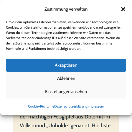
Dölsacher Bankl’n Rast macht und offen ist
Zustimmung verwalten
für die kleinen und großen Wunder der
Um dir ein optimales Erlebnis zu bieten, verwenden wir Technologien wie
Natur, der spürt fast so etwas wie eine
Cookies, um Geräteinformationen zu speichern und/oder darauf zuzugreifen.
Beziehung zwischen sich und den Lienzer
Wenn du diesen Technologien zustimmst, können wir Daten wie das
Surfverhalten oder eindeutige IDs auf dieser Website verarbeiten. Wenn du
Dolomiten: Ein respektvolles Du und Du.
deine Zustimmung nicht erteilst oder zurückziehst, können bestimmte
Merkmale und Funktionen beeinträchtigt werden.
Die Lienzer Dolomiten sind von der
nordwestlichen Kalkalpengruppe der
Akzeptieren
Gailtaler Alpen durch den
Ablehnen
tiefeingeschnittenen Gailbergsattel
getrennt. Im Norden durch das Puster- und
Einstellungen ansehen
Oberdrautal, im Süden durch das Tiroler
Cookie-Richtlinie
Datenschutzerklärung
Impressum
Gailtal und das Lesachtal begrenzt. Wegen
der mächtigen Felsgipfel aus Dolomit im
Volksmund „Unholde“ genannt. Höchste