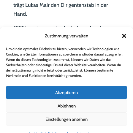
trägt Lukas Mair den Dirigentenstab in der
Hand.
1999 konnte man durch ein Ansuchen beim
Zustimmung verwalten
letzten lebenden Verwandten des Malers Franz
von Defregger eine Namensänderung
Um dir ein optimales Erlebnis zu bieten, verwenden wir Technologien wie
erreichen. Seitdem trägt die Musikkapelle
Cookies, um Geräteinformationen zu speichern und/oder darauf zuzugreifen.
Wenn du diesen Technologien zustimmst, können wir Daten wie das
Dölsach den Namen „Franz von Defregger“.
Surfverhalten oder eindeutige IDs auf dieser Website verarbeiten. Wenn du
deine Zustimmung nicht erteilst oder zurückziehst, können bestimmte
Merkmale und Funktionen beeinträchtigt werden.
Akzeptieren
Ablehnen
Einstellungen ansehen