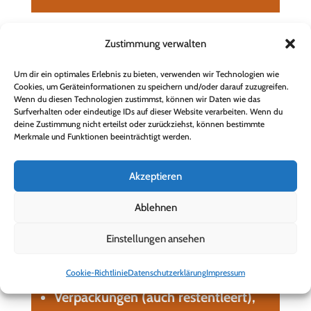
Zustimmung verwalten
PU-Schaumdosen mit
Restinhalt/Treibgasresten
Um dir ein optimales Erlebnis zu bieten, verwenden wir Technologien wie
Putz- und Reinigungsmittel
Cookies, um Geräteinformationen zu speichern und/oder darauf zuzugreifen.
Wenn du diesen Technologien zustimmst, können wir Daten wie das
Quecksilberthermometer
Surfverhalten oder eindeutige IDs auf dieser Website verarbeiten. Wenn du
deine Zustimmung nicht erteilst oder zurückziehst, können bestimmte
Röntgenbilder
Merkmale und Funktionen beeinträchtigt werden.
Rostschutzmittel
Säuren
Akzeptieren
Schädlingsbekämpfungsmittel
Ablehnen
Spraydosen mit
Restinhalt/Treibgasresten
Einstellungen ansehen
Terpentin
Cookie-Richtlinie
Datenschutzerklärung
Impressum
Unkrautvernichter
Verpackungen (auch restentleert),