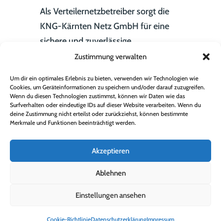
Als Verteilernetzbetreiber sorgt die
KNG-Kärnten Netz GmbH für eine
sichere und zuverlässige
Energieversorgung aller Kund:innen
Zustimmung verwalten
in Kärnten. Zu den Hauptaufgaben
Um dir ein optimales Erlebnis zu bieten, verwenden wir Technologien wie
zählen die Planung, der
Cookies, um Geräteinformationen zu speichern und/oder darauf zuzugreifen.
Wenn du diesen Technologien zustimmst, können wir Daten wie das
bedarfsorientierte Ausbau, der
Surfverhalten oder eindeutige IDs auf dieser Website verarbeiten. Wenn du
Betrieb, die Verwaltung der
deine Zustimmung nicht erteilst oder zurückziehst, können bestimmte
Merkmale und Funktionen beeinträchtigt werden.
Messdaten und die Instandhaltung
des Strom- und Erdgasnetzes sowie
Akzeptieren
ein effizientes
Ablehnen
Entstörungsmanagement. Kärnten
Netz betreut mit etwa 720
Einstellungen ansehen
Mitarbeiter:innen mehr als 7.000
Transformator­stationen, 50
Cookie-Richtlinie
Datenschutzerklärung
Impressum