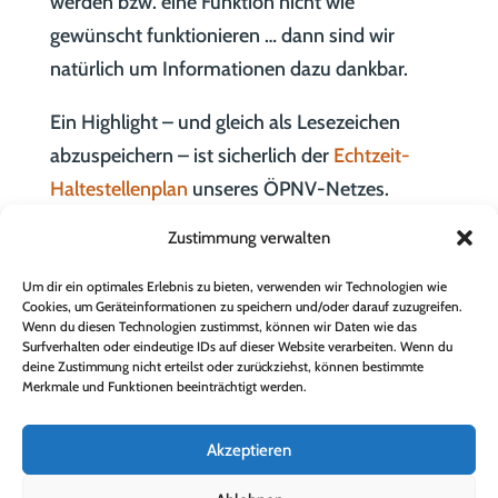
werden bzw. eine Funktion nicht wie
gewünscht funktionieren … dann sind wir
natürlich um Informationen dazu dankbar.
Ein Highlight – und gleich als Lesezeichen
abzuspeichern – ist sicherlich der
Echtzeit-
Haltestellenplan
unseres ÖPNV-Netzes.
Einfach auf den Button der Haltestelle klicken
Zustimmung verwalten
… schon wird die Zeiten-Tabelle – auch mit
Echtzeit An-/Abfahrten – angezeigt.
Um dir ein optimales Erlebnis zu bieten, verwenden wir Technologien wie
Cookies, um Geräteinformationen zu speichern und/oder darauf zuzugreifen.
Wenn du diesen Technologien zustimmst, können wir Daten wie das
Und wie jede Webseite von Neuerungen und
Surfverhalten oder eindeutige IDs auf dieser Website verarbeiten. Wenn du
deine Zustimmung nicht erteilst oder zurückziehst, können bestimmte
Beiträgen lebt, so bitten wir alle Dölsacher
Merkmale und Funktionen beeinträchtigt werden.
Vereine und Institutionen um Informationen,
Beiträge und Fotos bzw. Fotogalerien, die wir
Akzeptieren
nach Möglichkeit auf unser Gemeinde-