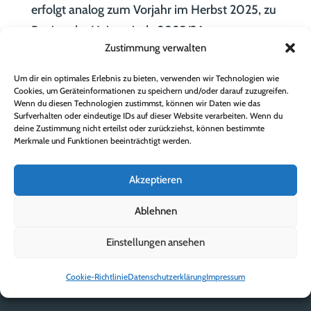
erfolgt analog zum Vorjahr im Herbst 2025, zu
Beginn der Heizperiode 2025/26.
Zustimmung verwalten
Hier die Formulare als PDF-Download:
Um dir ein optimales Erlebnis zu bieten, verwenden wir Technologien wie
Richtlinie Heizkostenzuschuss 2025
Cookies, um Geräteinformationen zu speichern und/oder darauf zuzugreifen.
Antragsformular HKZ 2025 (nur
Wenn du diesen Technologien zustimmst, können wir Daten wie das
Surfverhalten oder eindeutige IDs auf dieser Website verarbeiten. Wenn du
Neuanträge)
deine Zustimmung nicht erteilst oder zurückziehst, können bestimmte
Informationsblatt zur
Merkmale und Funktionen beeinträchtigt werden.
Einkommensberechnung
Akzeptieren
Ablehnen
Einstellungen ansehen
Cookie-Richtlinie
Datenschutzerklärung
Impressum